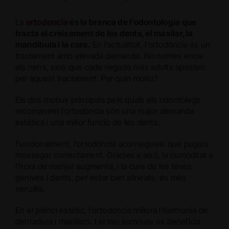
La
ortodoncia
és la branca de l’odontologia que
tracta el creixement de les dents, el maxilar, la
mandíbula i la cara.
En l’actualitat, l’ortodòncia és un
tractament amb elevada demanda. No només entre
els nens, sinó que cada vegada més adults aposten
per aquest tractament. Per quin motiu?
Els dos motius principals pels quals els odontòlegs
recomanem l’ortodòncia són una major demanda
estètica i una millor funció de les dents.
Funcionalment, l’ortodòncia aconsegueix que puguis
mossegar correctament. Gràcies a això, la comoditat a
l’hora de menjar augmenta, i la cura de les teves
genives i dents, per estar ben alineats, és més
senzilla.
En el plànol estètic, l’ortodòncia millora l’harmonia de
dentadura i maxil·lars. I el teu somriure es beneficia