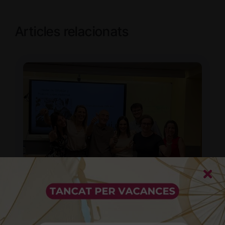
Articles relacionats
La Dra. La María obté el Màster de
Pròtesis sobre Implants i Oclusió