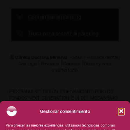
Com arribar al pàrquing
Truca per a accedir al pàrquing
Ⓒ Clínica Doctora Minerva
– Salut i estètica dental |
Avís legal
|
Privacitat
|
Cookies
|
Disseny web:
qualitystudio
PROGRAMA KIT DIGITAL COFINANCIADO POR LOS
FONDOS NEXT GENERATION (EU) DEL MECANISMO
DE RECUPERACIÓN Y RESILIENCIA
Gestionar consentimiento
Para ofrecer las mejores experiencias, utilizamos tecnologías como las