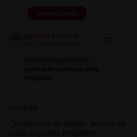
Skip
to
1a visita gratuïta
content
Ortodòncia en adults,
perquè és cada cop més
freqüent?
NOTÍCIES
Ortodòncia en adults, perquè és
cada cop més freqüent?