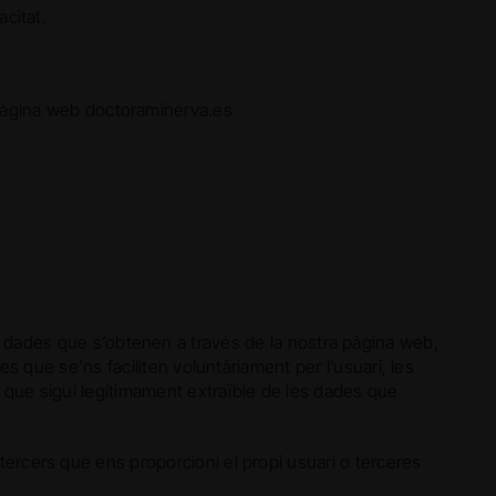
acitat.
a pàgina web doctoraminerva.es
 dades que s’obtenen a través de la nostra pàgina web,
es que se’ns faciliten voluntàriament per l’usuari, les
 que sigui legítimament extraïble de les dades que
ercers que ens proporcioni el propi usuari o terceres