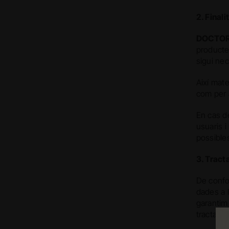
2. Finali
DOCTOR
productes
sigui ne
Així mat
com per 
En cas de
usuaris i
possible
3. Trac
De confo
dades a 
garantim 
tractame