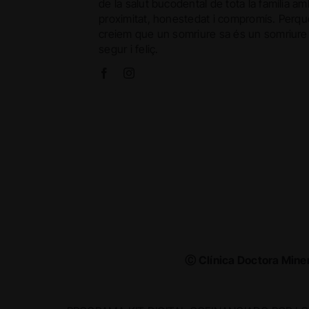
de la salut bucodental de tota la família am
proximitat, honestedat i compromís. Perqu
creiem que un somriure sa és un somriure
segur i feliç.
Ⓒ Clínica Doctora Mine