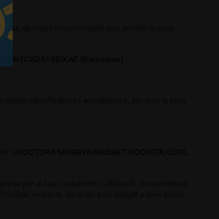
escrita, aportant documentació que acrediti la seva
MONTCADA I REIXAC (Barcelona).
dades identificatives i acreditatives, així com la seva
viïn a
DOCTORA MINERVA GABINET ODONTOLÓGIC,
esa per al seu tractament i utilització. De la mateixa
cilitar, respecte als quals està obligat a tenir el seu