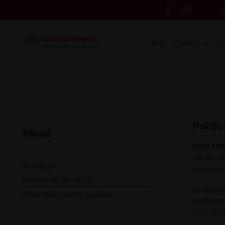
Skip
W
to
content
Inici
Clínica
T
Políti
Menú
DOCTOR
del lloc 
Avís legal
que pugui
Política de privacitat
En aques
Informació sobre cookies
conformit
2016/679