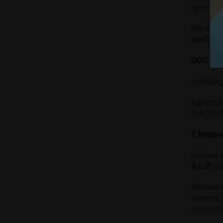
normativa
Per a fer
identitat
DOCTORA
o mitjanç
Aquesta c
sol·licit
7. Respo
L’usuari 
S.L.P.
só
Així mat
manera, l
consenti