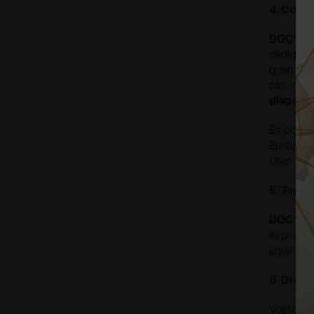
4. Comun
DOCTOR
cedides 
quan la p
cas, nom
disposi 
Es possi
Europea.
Unió Eur
5. Temps
DOCTOR
expressam
aquest c
6. Drets
Vostè sem