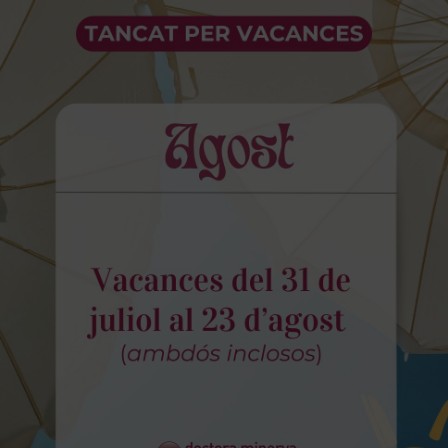
icació d’informació a tercers
A MINERVA GABINET ODONTOLÓGIC, S.L.P.
iinforma als se
a terceres organitzacions, amb l’excepció de que aquesta cess
restació d’un servei impliqui la necessitat d’una relació contr
és es portarà a terme la cessió de dades al tercer quan
DOCTO
del consentiment exprés de l’usuari.
ble que alguns dels nostres proveïdors, per exemple Google, pr
 En aquest casos, exigim al proveïdor estar adscrit a un protoc
opea.
 de conservació de les dades
A MINERVA GABINET ODONTOLÓGIC, S.L.P.
conservarà totes
ent la seva supressió o, pel contrari, fins que acabi la relaci
as, les dades es suprimiran quan s’hagin acomplert els termes 
 dels usuaris
pre podrà exercir els drets d’accés, rectificació, supressió, limi