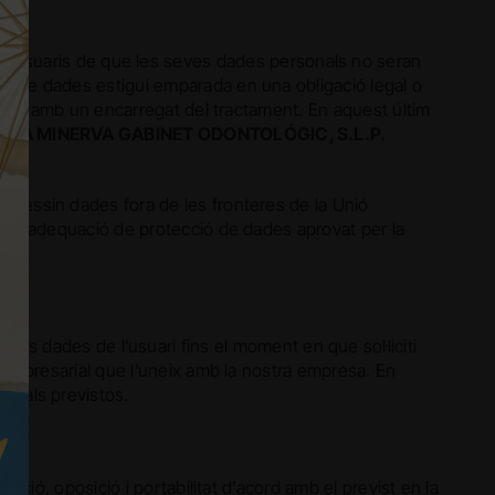
us usuaris de que les seves dades personals no seran
ió de dades estigui emparada en una obligació legal o
actual amb un encarregat del tractament. En aquest últim
RA MINERVA GABINET ODONTOLÓGIC, S.L.P.
ocessin dades fora de les fronteres de la Unió
ol d’adequació de protecció de dades aprovat per la
 les dades de l’usuari fins el moment en que sol·liciti
ó empresarial que l’uneix amb la nostra empresa. En
legals previstos.
tació, oposició i portabilitat d’acord amb el previst en la