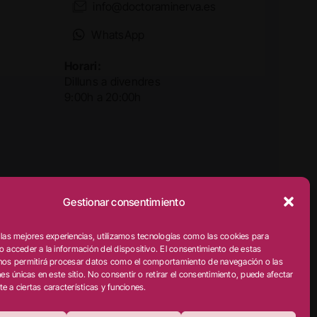
info@doctoraminerva.es
WhatsApp
Horari:
Dilluns a divendres
9:00h a 20:00h
Truca per a accedir al
Gestionar consentimiento
pàrquing
 las mejores experiencias, utilizamos tecnologías como las cookies para
o acceder a la información del dispositivo. El consentimiento de estas
nos permitirá procesar datos como el comportamiento de navegación o las
isseny web: qualitystudio
nes únicas en este sitio. No consentir o retirar el consentimiento, puede afectar
e a ciertas características y funciones.