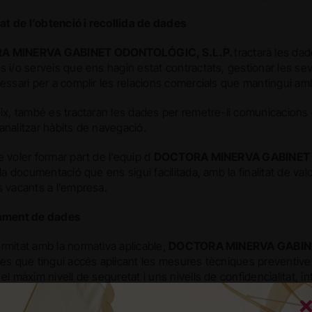
tat de l’obtenció i recollida de dades
A MINERVA GABINET ODONTOLÓGIC, S.L.P.
tractarà les dade
 i/o serveis que ens hagin estat contractats, gestionar les sev
cessari per a complir les relacions comercials que mantingui am
eix, també es tractaran les dades per remetre-li comunicacions
analitzar hàbits de navegació.
 voler formar part de l’equip d
DOCTORA MINERVA GABINET 
 la documentació que ens sigui facilitada, amb la finalitat de valo
s vacants a l’empresa.
tament de dades
rmitat amb la normativa aplicable,
DOCTORA MINERVA GABINE
les que tingui accés aplicant les mesures tècniques preventiv
el màxim nivell de seguretat i uns nivells de confidencialitat, int
nt de dades.