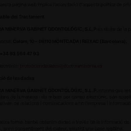
uesta pàgina web implica l’acceptació d’aquesta política de priv
able del Tractament
A MINERVA GABINET ODONTOLÓGIC, S.L.P.
és titular de l
social:
Colom, 10 – 08110 MONTCADA I REIXAC (Barcelona).
+34 93 564 47 93
lectrònic:
protecciondedatos@doctoraminerva.es
ció de les dades
A MINERVA GABINET ODONTOLÓGIC, S.L.P.
informa que les
laris de la mateixa i els rebuts per correu electrònic, són aquell
eriven de relacions i comunicacions amb l’empresa i informació
teixa forma, també obtenim dades a través de la informació de t
, previ consentiment del mateix, existint una base legítima.