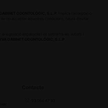
ABINET ODONTOLÓGIC, S.L.P.
implica l’acceptació
s de no acceptar aquestes condicions, haurà d’evitar
la legislació espanyola i es sotmetrà als Jutjats i
VA GABINET ODONTOLÓGIC, S.L.P.
Contacte
93 564 47 93
ixac