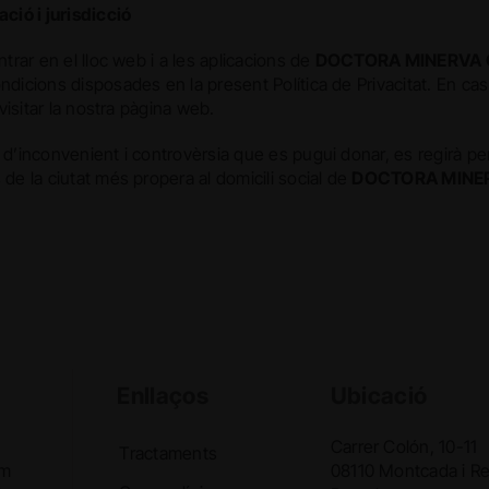
ació i jurisdicció
entrar en el lloc web i a les aplicacions de
DOCTORA MINERVA G
ndicions disposades en la present Política de Privacitat. En ca
i visitar la nostra pàgina web.
 d’inconvenient i controvèrsia que es pugui donar, es regirà per 
 de la ciutat més propera al domicili social de
DOCTORA MINER
Enllaços
Ubicació
Carrer Colón, 10-11
Tractaments
em
08110 Montcada i Re