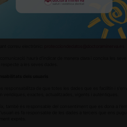
 legal vigent en matèria de política de privacitat.
 ús d’aquest drets, haurà de dirigir-se mitjançant comunicació 
 (DNI o passaport), a la següent adreça:
 MINERVA GABINET ODONTOLÓGIC, S.L.P. Colom, 1 08110 
ant correu electrònic:
protecciondedatos@doctoraminerva.es
omunicació haurà d’indicar de manera clara i concisa les seves 
ud respecte a les seves dades.
nsabilitats dels usuaris
es responsabilitza de que totes les dades que es facilitin i s’en
n verídiques, exactes, actualitzades, vigents i autèntiques.
eix, també és responsable del consentiment que es dona a l’empr
’usuari es fa responsable de les dades a tercers que ens pugui fa
ment exprés.