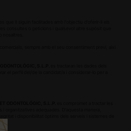
s que li siguin facilitades amb l’objectiu d’oferir-li els
es consultes o peticions i qualsevol altre supòsit que
b nosaltres.
 comercials, sempre amb el seu consentiment previ, així
ODONTOLÓGIC, S.L.P.
es tractaran les dades dels
rar el perfil del/de la candidat/a i considerar-lo per a
T ODONTOLÓGIC, S.L.P.
es compromet a tractar les
es i organitzatives adequades. D’aquesta manera,
egritat i disponibilitat òptims dels serveis i sistemes de