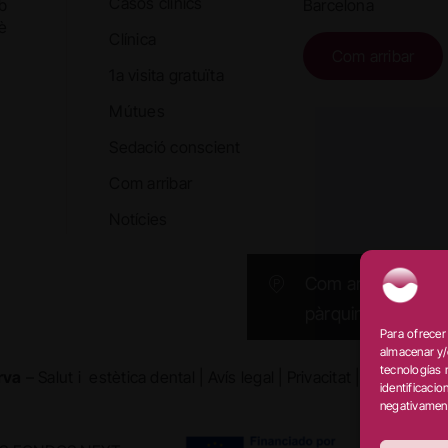
Casos clínics
b
Barcelona
è
Clínica
Com arribar
1a visita gratuïta
Mútues
Sedació conscient
Com arribar
Notícies
Com arribar al
pàrquing
Para ofrecer
almacenar y/
tecnologías 
rva
– Salut i estètica dental |
Avís legal
|
Privacitat
|
Cookies
|
D
identificacio
negativament