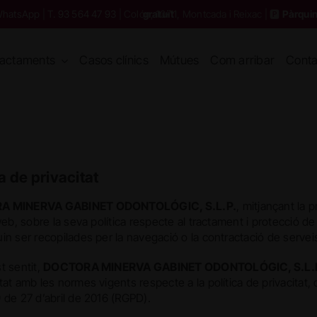
hatsApp
|
T. 93 564 47 93
| Colón, 10-11, Montcada i Reixac | 🅿️
Pàrquing gratuït
ractaments
Casos clínics
Mútues
Com arribar
Conta
ca de privacitat
A MINERVA GABINET ODONTOLÓGIC, S.L.P.
, mitjançant la 
web, sobre la seva política respecte al tractament i protecció de
n ser recopilades per la navegació o la contractació de serveis
t sentit,
DOCTORA MINERVA GABINET ODONTOLÓGIC, S.L.
at amb les normes vigents respecte a la política de privacitat,
 de 27 d’abril de 2016 (RGPD).