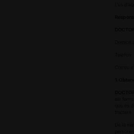
L’ús d’aq
Respons
DOCTOR
Domicili 
Telèfon:
Correu e
1. Obten
DOCTOR
els formu
que es d
tractem.
De la ma
persones