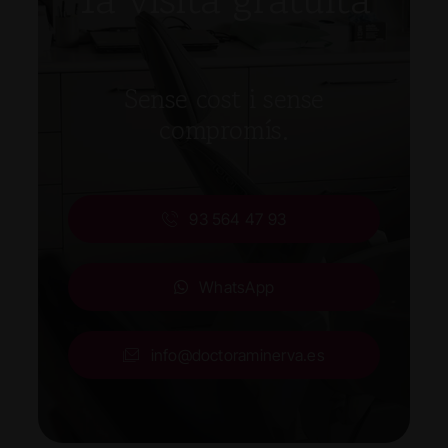
Sense cost i sense
compromís.
93 564 47 93
WhatsApp
info@doctoraminerva.es