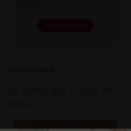
nervis.
Sedació conscient
Casos clínics
El canvi que sí que es
nota