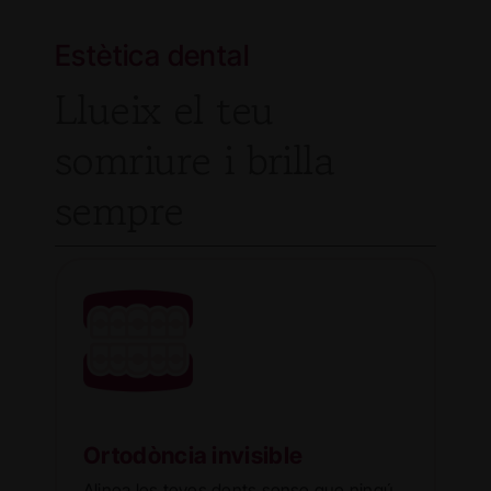
Estètica dental
Llueix el teu
somriure i brilla
sempre
Ortodòncia invisible
Alinea les teves dents sense que ningú