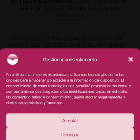
Ⓒ Clínica Doctora Minerva
– Salut i estètica dental |
Avís legal
|
Privacitat
|
Cookies
|
Disseny web:
qualitystudio
PROGRAMA KIT DIGITAL COFINANCIADO POR LOS
FONDOS NEXT GENERATION (EU) DEL MECANISMO
DE RECUPERACIÓN Y RESILIENCIA
Gestionar consentimiento
Para ofrecer las mejores experiencias, utilizamos tecnologías como las
cookies para almacenar y/o acceder a la información del dispositivo. El
consentimiento de estas tecnologías nos permitirá procesar datos como el
comportamiento de navegación o las identificaciones únicas en este sitio.
No consentir o retirar el consentimiento, puede afectar negativamente a
ciertas características y funciones.
Aceptar
Denegar