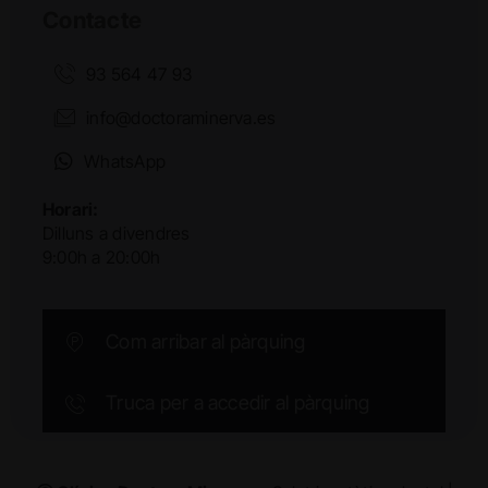
Contacte
93 564 47 93
info@doctoraminerva.es
WhatsApp
Horari:
Dilluns a divendres
9:00h a 20:00h
Com arribar al pàrquing
Truca per a accedir al pàrquing