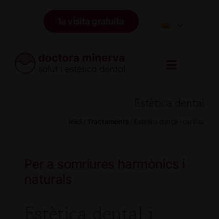
Skip
to
1a visita gratuïta
content
Estètica dental
Inici
/
Tractaments
/
Estètica dental i carillas
Per a somriures harmònics i
naturals
Estètica dental i