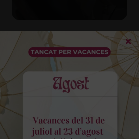
Continua coneixent-nos…
I descobreix més raons
per triar-nos.
Clínica
Coneix la nostra història
i el nostre equip.