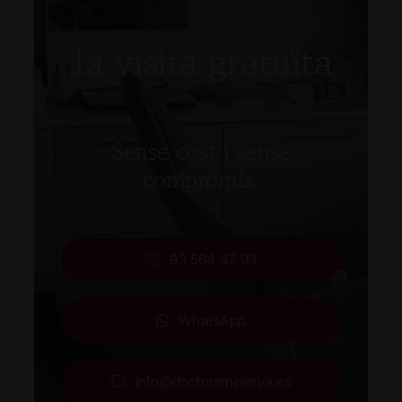
1a visita gratuïta
Sense cost i sense
compromís.
93 564 47 93
WhatsApp
info@doctoraminerva.es