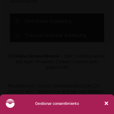
9:00h a 20:00h
Com arribar al pàrquing
Truca per a accedir al pàrquing
Ⓒ Clínica Doctora Minerva
– Salut i estètica dental |
Avís legal
|
Privacitat
|
Cookies
|
Disseny web:
qualitystudio
PROGRAMA KIT DIGITAL COFINANCIADO POR LOS
FONDOS NEXT GENERATION (EU) DEL MECANISMO
DE RECUPERACIÓN Y RESILIENCIA
Gestionar consentimiento