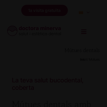
Skip
to
1a visita gratuïta
content
Mútues dentals
Inici
/
Mútues
La teva salut bucodental,
coberta
Mútues dentals amb