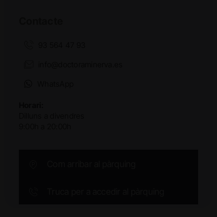
Contacte
93 564 47 93
info@doctoraminerva.es
WhatsApp
Horari:
Dilluns a divendres
9:00h a 20:00h
Com arribar al pàrquing
Truca per a accedir al pàrquing