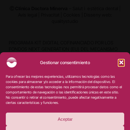
Ⓒ Clínica Doctora Minerva
– Salut i estètica dental |
Avís legal
|
Privacitat
|
Cookies
|
Disseny web:
qualitystudio
PROGRAMA KIT DIGITAL COFINANCIADO POR LOS
FONDOS NEXT GENERATION (EU) DEL MECANISMO
DE RECUPERACIÓN Y RESILIENCIA
Gestionar consentimiento
Para ofrecer las mejores experiencias, utilizamos tecnologías como las
cookies para almacenar y/o acceder a la información del dispositivo. El
consentimiento de estas tecnologías nos permitirá procesar datos como el
comportamiento de navegación o las identificaciones únicas en este sitio.
No consentir o retirar el consentimiento, puede afectar negativamente a
ciertas características y funciones.
Aceptar