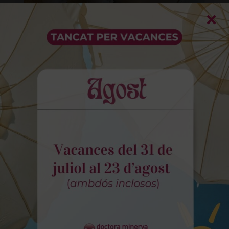
La nostra Dra Sara Azanza completa
el Màster en Ortodòncia Plàstica
Més informació