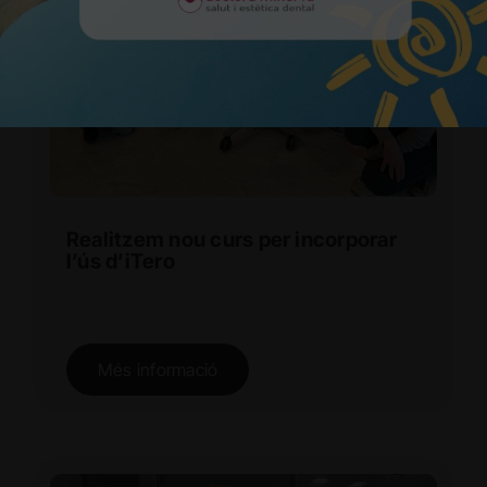
Realitzem nou curs per incorporar
l’ús d’iTero
Més informació