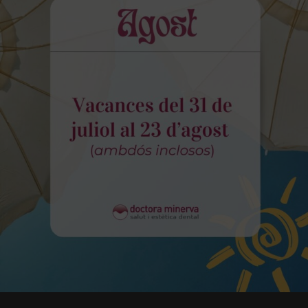
La nostra Dra Sara Azanza completa
el Màster en Ortodòncia Plàstica
Més informació