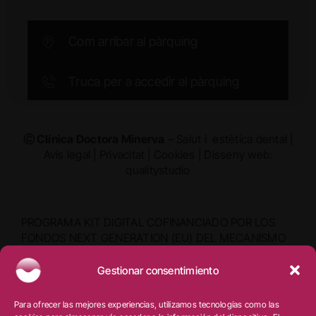
Com arribar al pàrquing
Truca per a accedir al pàrquing
Ⓒ Clínica Doctora Minerva
– Salut i estètica dental |
Avís legal
|
Privacitat
|
Cookies
|
Disseny web:
qualitystudio
PROGRAMA KIT DIGITAL COFINANCIADO POR LOS
FONDOS NEXT GENERATION (EU) DEL MECANISMO
DE RECUPERACIÓN Y RESILIENCIA
Gestionar consentimiento
Para ofrecer las mejores experiencias, utilizamos tecnologías como las