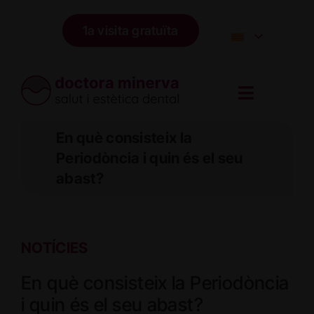
Skip
to
1a visita gratuïta
content
En què consisteix la
Periodòncia i quin és el seu
abast?
NOTÍCIES
En què consisteix la Periodòncia
i quin és el seu abast?