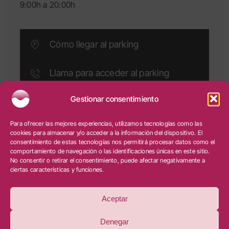
9:00h a 20:00h
Cómo llegar al parking
Llama para acceder al parking
Gestionar consentimiento
Ⓒ Clínica Doctora Minerva
–
Salud y estética dental
|
Para ofrecer las mejores experiencias, utilizamos tecnologías como las
Aviso legal
|
Privacidad
|
Cookies
|
Diseño web:
cookies para almacenar y/o acceder a la información del dispositivo. El
qualitystudio
consentimiento de estas tecnologías nos permitirá procesar datos como el
comportamiento de navegación o las identificaciones únicas en este sitio.
No consentir o retirar el consentimiento, puede afectar negativamente a
ciertas características y funciones.
PROGRAMA KIT DIGITAL COFINANCIADO POR LOS
FONDOS NEXT GENERATION (EU) DEL MECANISMO
DE RECUPERACIÓN Y RESILIENCIA
Aceptar
Denegar