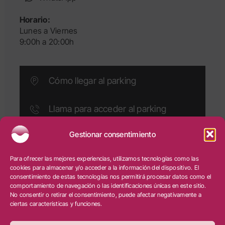
Horario:
Lunes a Viernes
9:00h a 20:00h
Cómo llegar al parking
Llama para acceder al parking
Gestionar consentimiento
Ⓒ Clínica Doctora Minerva
–
Salud y estética dental
|
Para ofrecer las mejores experiencias, utilizamos tecnologías como las
Aviso legal
|
Privacidad
|
Cookies
|
Diseño web:
cookies para almacenar y/o acceder a la información del dispositivo. El
qualitystudio
consentimiento de estas tecnologías nos permitirá procesar datos como el
comportamiento de navegación o las identificaciones únicas en este sitio.
No consentir o retirar el consentimiento, puede afectar negativamente a
ciertas características y funciones.
PROGRAMA KIT DIGITAL COFINANCIADO POR LOS
FONDOS NEXT GENERATION (EU) DEL MECANISMO