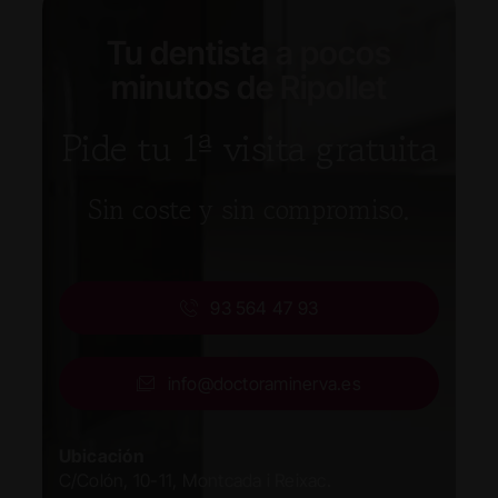
Tu dentista a pocos
minutos de Ripollet
Pide tu 1ª visita gratuita
Sin coste y sin compromiso.
93 564 47 93
info@doctoraminerva.es
Ubicación
C/Colón, 10-11, Montcada i Reixac.