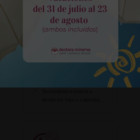
dañado y se sella el diente,
preservando su función
masticatoria y evitando la
extracción.
Síntomas
Dolor al masticar o ejercer
presión.
Aparición de cavidades
visibles en piezas dentales.
Sensibilidad extrema a
alimentos fríos o calientes.