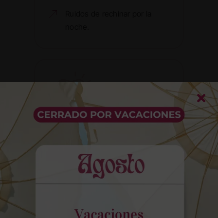
Ruidos de rechinar por la
noche.
Caries y endodoncia
Las caries son causadas por
bacterias que deterioran el esmalte
dental y que, sin tratamiento
oportuno, afectan gravemente la
pieza. En esos casos se realiza una
endodoncia: se elimina el nervio