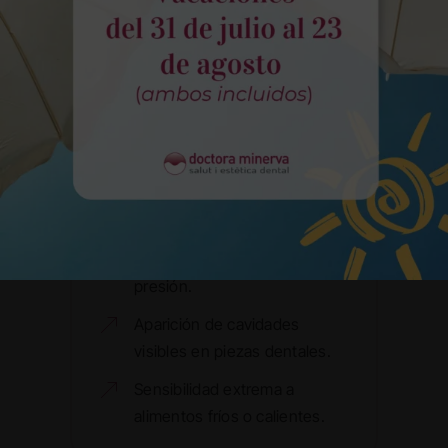
bacterias que deterioran el esmalte
dental y que, sin tratamiento
oportuno, afectan gravemente la
pieza. En esos casos se realiza una
endodoncia: se elimina el nervio
dañado y se sella el diente,
preservando su función
masticatoria y evitando la
extracción.
Síntomas
Dolor al masticar o ejercer
presión.
Aparición de cavidades
visibles en piezas dentales.
Sensibilidad extrema a
alimentos fríos o calientes.