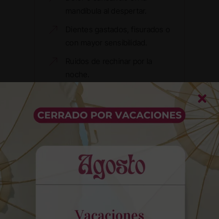
mandíbula al despertar.
Dientes gastados, fisurados o
con mayor sensibilidad.
Ruidos de rechinar por la
noche.
Caries y endodoncia
Las caries son causadas por