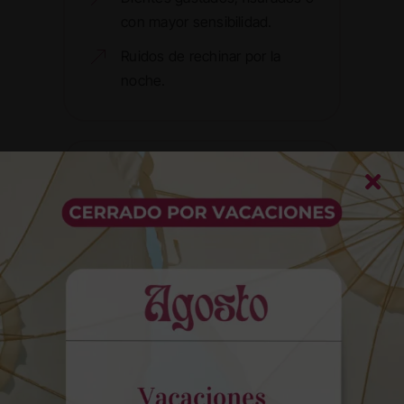
con mayor sensibilidad.
Ruidos de rechinar por la
noche.
Caries y endodoncia
Las caries surgen por la acción de
bacterias que dañan el esmalte y
que, sin atención a tiempo, pueden
afectar el diente en profundidad. La