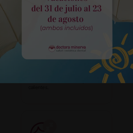
endodoncia consiste en eliminar el
nervio del diente afectado y
sellarlo, preservando su
funcionalidad y evitando extraerlo.
Síntomas
Los síntomas más habituales para
detectar una caries es la presencia
de dolor cada vez que se mastica o
se ejerce presión. La visible
aparición de cavidades en los
dientes o una sensibilidad extrema
al consumir alimentos muy fríos o
calientes.