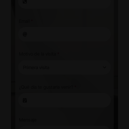
Email
*
Motivo de la visita
*
¿Qué día te gustaría venir?
*
Mensaje