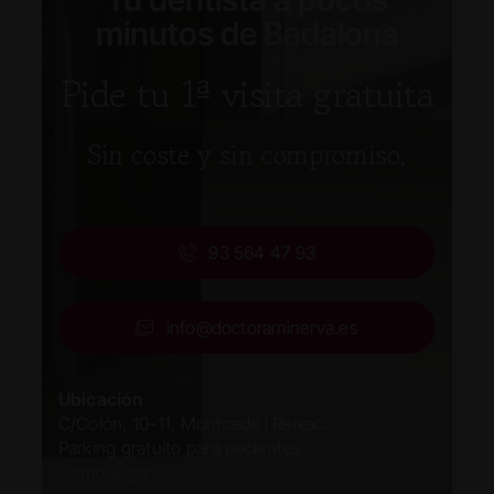
minutos de Badalona
Pide tu 1ª visita gratuita
Sin coste y sin compromiso.
93 564 47 93
info@doctoraminerva.es
Ubicación
C/Colón, 10-11, Montcada i Reixac.
Parking gratuito para pacientes.
Cómo llegar