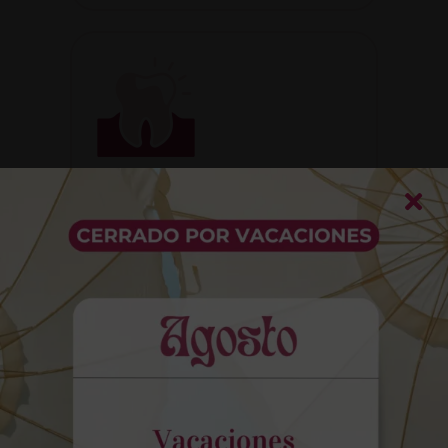
Caries y endodoncia
Las caries se producen por
bacterias que dañan el esmalte
dental y que, si no se trata a
tiempo, puede comprometer el
estado del diente. En esta fase, se
practica una endodoncia: se mata
el nervio del diente y se sella para
mantener la capacidad masticadora
evitando la extracción completa.