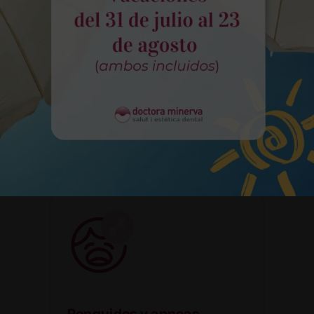
Síntomas
Los síntomas más habituales para
detectar una caries es la presencia
de dolor cada vez que se mastica o
se ejerce presión. La visible
aparición de cavidades en los
dientes o una sensibilidad extrema
al consumir alimentos muy fríos o
calientes.
Ronquidos y apneas