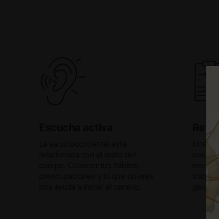
Escucha activa
Revis
La salud bucodental está
Una rev
relacionada con el resto del
nos ofr
cuerpo. Conocer tus hábitos,
necesar
preocupaciones y lo que quieres
tratam
nos ayuda a iniciar el camino.
garanti