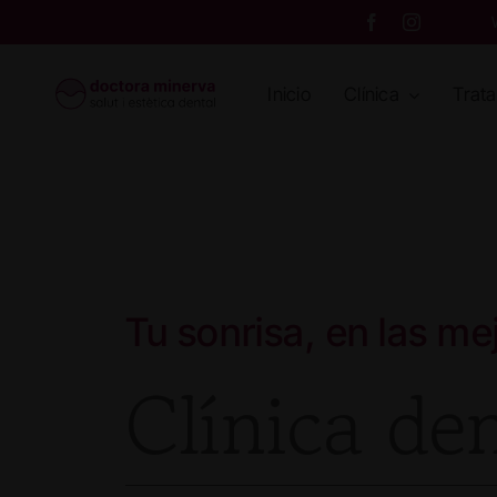
Skip
to
content
Inicio
Clínica
Trat
Tu sonrisa, en las m
Clínica de