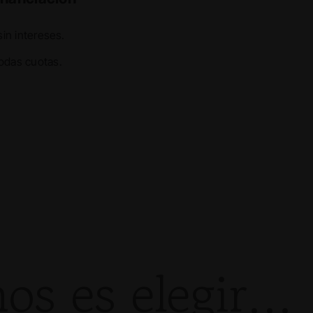
sin intereses.
odas cuotas.
nos es elegir…