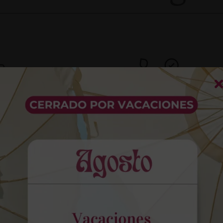
ión y diagnóstico
Opciones claras
isión completa y digital
Te detallamos cada tratam
ece la información
de manera sencilla, indic
ia para identificar los
el orden más recomendabl
ientos adecuados y
presupuesto correspondie
zar un resultado seguro.