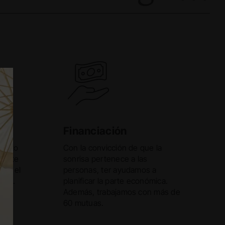
Financiación
iento
Con la convicción de que la
ándote
sonrisa pertenece a las
e y el
personas, ter ayudamos a
nte.
planificar la parte económica.
Además, trabajamos con más de
60 mutuas.