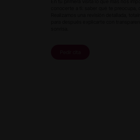
En tu primera visita lo que más nos imp
conocerte a ti: saber qué te preocupa,
Realizamos una revisión detallada, tota
para después explicarte con transparen
sonrisa.
Pedir cita