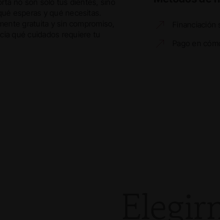
orta no son solo tus dientes, sino
 qué esperas y qué necesitas.
lmente gratuita y sin compromiso,
Financiación 
cia qué cuidados requiere tu
Pago en cóm
Elegir