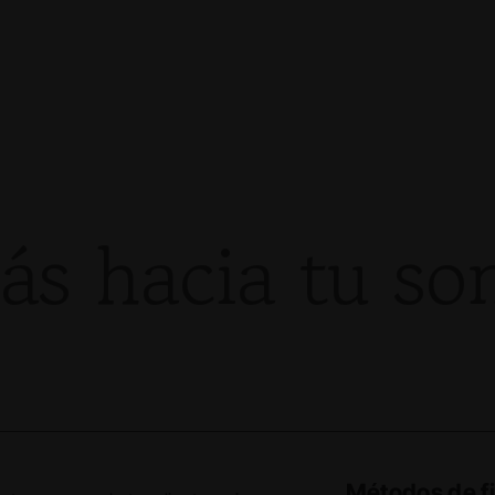
s hacia tu son
Métodos de f