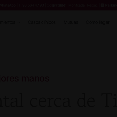
WhatsApp
|
T. 93 564 47 93
| Colón, 10-11, Montcada i Reixac | 🅿️
Parking gratuito
amientos
Casos clínicos
Mutuas
Cómo llegar
ejores manos
ntal cerca de T