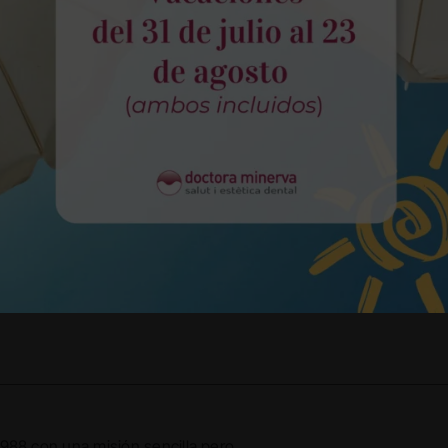
ra Minerva
a e innovación 
 1988 con una misión sencilla pero