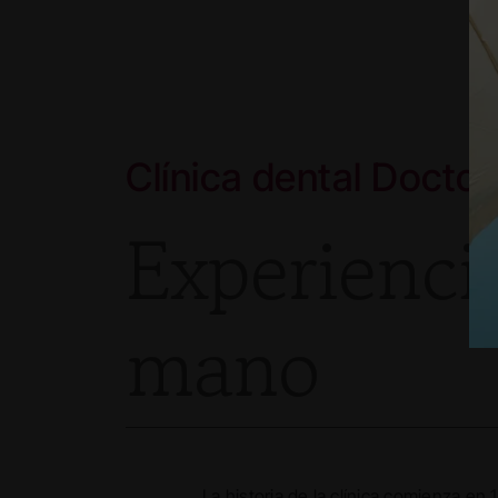
Clínica dental Docto
Experienci
mano
La historia de la clínica comienza en