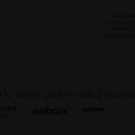
Doctora Mi
combina profe
bucodental.
fácil acceso g
o lo mejor para tu salud bucode