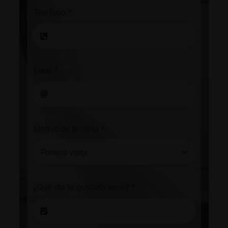
Teléfono
*
Email
*
Motivo de la visita
*
¿Qué día te gustaría venir?
*