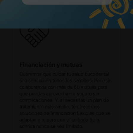
Financiación y mutuas
Queremos que cuidar tu salud bucodental
sea sencillo en todos los sentidos. Por eso
colaboramos con más de 60 mutuas para
que puedas aprovechar tu seguro sin
complicaciones. Y, si necesitas un plan de
tratamiento más amplio, te ofrecemos
soluciones de financiación flexibles que se
adaptan a ti, para que el cuidado de tu
sonrisa nunca se vea limitado.