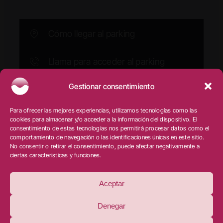
Cómo llegar al parking
Llama para acceder al parking
Gestionar consentimiento
Ⓒ Clínica Doctora Minerva
–
Salud y estética dental
|
Para ofrecer las mejores experiencias, utilizamos tecnologías como las
Aviso legal
|
Privacidad
|
Cookies
|
Diseño web:
cookies para almacenar y/o acceder a la información del dispositivo. El
qualitystudio
consentimiento de estas tecnologías nos permitirá procesar datos como el
comportamiento de navegación o las identificaciones únicas en este sitio.
No consentir o retirar el consentimiento, puede afectar negativamente a
ciertas características y funciones.
PROGRAMA KIT DIGITAL COFINANCIADO POR LOS
FONDOS NEXT GENERATION (EU) DEL MECANISMO
DE RECUPERACIÓN Y RESILIENCIA
Aceptar
Denegar