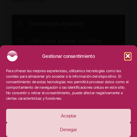
Cómo llegar al parking
Llama para acceder al parking
Gestionar consentimiento
Ⓒ Clínica Doctora Minerva
–
Salud y estética dental
|
Para ofrecer las mejores experiencias, utilizamos tecnologías como las
Aviso legal
|
Privacidad
|
Cookies
|
Diseño web:
cookies para almacenar y/o acceder a la información del dispositivo. El
qualitystudio
consentimiento de estas tecnologías nos permitirá procesar datos como el
comportamiento de navegación o las identificaciones únicas en este sitio.
No consentir o retirar el consentimiento, puede afectar negativamente a
ciertas características y funciones.
PROGRAMA KIT DIGITAL COFINANCIADO POR LOS
FONDOS NEXT GENERATION (EU) DEL MECANISMO
DE RECUPERACIÓN Y RESILIENCIA
Aceptar
Denegar