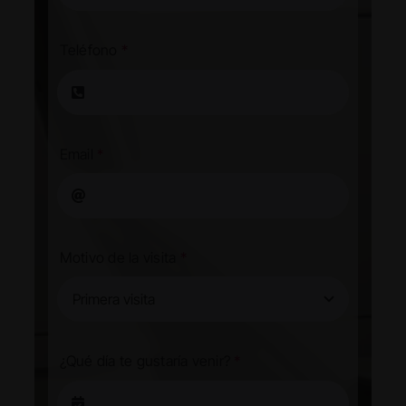
Teléfono
*
Email
*
Motivo de la visita
*
¿Qué día te gustaría venir?
*