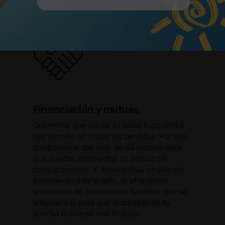
Financiación y mutuas
Queremos que cuidar tu salud bucodental
sea sencillo en todos los sentidos. Por eso
colaboramos con más de 60 mutuas para
que puedas aprovechar tu seguro sin
complicaciones. Y, si necesitas un plan de
tratamiento más amplio, te ofrecemos
soluciones de financiación flexibles que se
adaptan a ti, para que el cuidado de tu
sonrisa nunca se vea limitado.