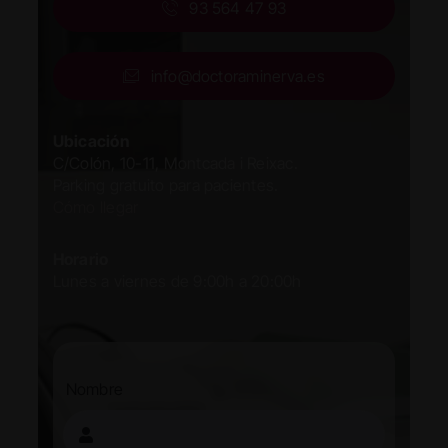
93 564 47 93
info@doctoraminerva.es
Ubicación
C/Colón, 10-11, Montcada i Reixac.
Parking gratuito para pacientes.
Cómo llegar
Horario
Lunes a viernes de 9:00h a 20:00h
Nombre