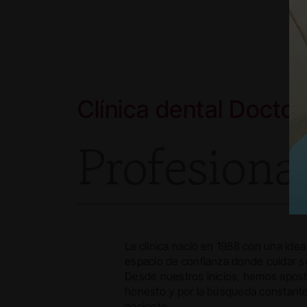
Clínica dental Docto
Profesiona
La clínica nació en 1988 con una idea
espacio de confianza donde cuidar su
Desde nuestros inicios, hemos aposta
honesto y por la búsqueda constante
paciente.