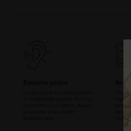
Escucha activa
Revis
Lo que ocurre en tu boca influye
Con el 
en tu bienestar general. Por eso,
digital,
escuchamos tus hábitos, dudas y
exhaust
prioridades antes de dar
necesit
cualquier paso.
mejor t