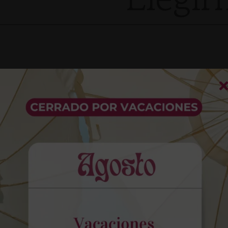
ión y diagnóstico
Opciones claras
apoyo de la tecnología
Te detallamos cada tratam
 realizamos un análisis
de manera sencilla, indic
ivo para detectar lo que
el orden más recomendabl
a tu sonrisa y decidir el
presupuesto correspondie
ratamiento.