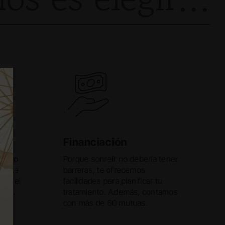
Financiación
iento
Porque sonreír no debería tener
ándote
barreras, te ofrecemos
e y el
facilidades para planificar tu
nte.
tratamiento. Además, contamos
con más de 60 mutuas.