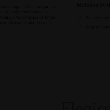
Métodos de f
 sino contigo: con tus preguntas,
ta. Después realizamos una
promiso, y te contamos de forma
Financiación 
u sonrisa para estar en plena
Pago en cóm
Elegir