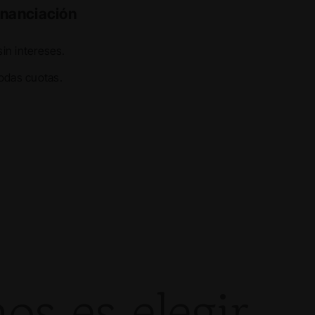
inanciación
sin intereses.
odas cuotas.
nos es elegir…