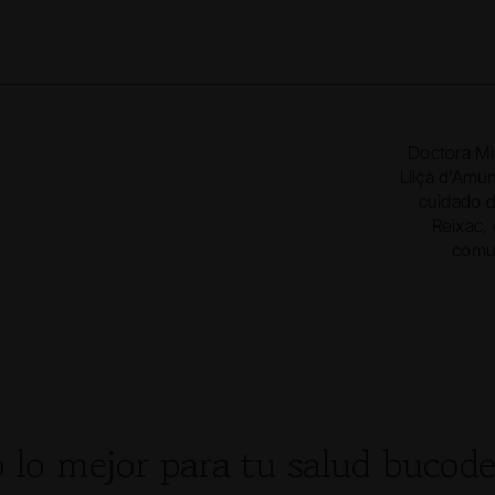
Doctora Mi
Lliçà d’Amu
cuidado d
Reixac,
comun
o lo mejor para tu salud bucode