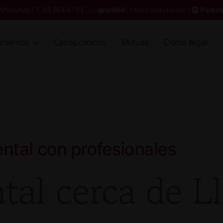
WhatsApp
|
T. 93 564 47 93
| Colón, 10-11, Montcada i Reixac | 🅿️
Parking gratuito
amientos
Casos clínicos
Mutuas
Cómo llegar
ental con profesionales
tal cerca de Ll