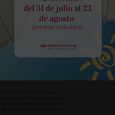
ra Minerva
les de gran vo
 clara: ofrecer a las personas un
 salud dental sin miedos ni barreras.
do por la prevención, por un trato
 de la mejor solución para cada