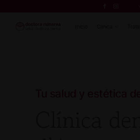
Skip
to
content
Inicio
Clínica
Trat
Tu salud y estética d
Clínica den