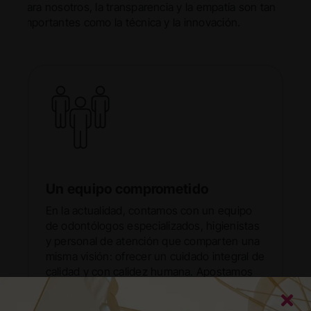
Para nosotros, la transparencia y la empatía son tan
importantes como la técnica y la innovación.
Un equipo comprometido
En la actualidad, contamos con un equipo
de odontólogos especializados, higienistas
y personal de atención que comparten una
misma visión: ofrecer un cuidado integral de
calidad y con calidez humana. Apostamos
por la formación continua de nuestros
profesionales para siempre estar al día en