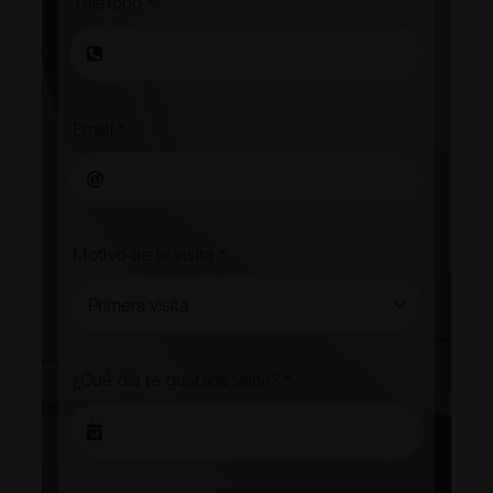
Teléfono
*
Email
*
Motivo de la visita
*
¿Qué día te gustaría venir?
*