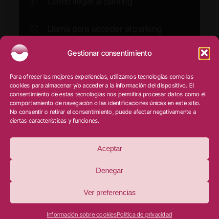
Cómo llegar al parking
Llama para acceder al parking
Gestionar consentimiento
Ⓒ Clínica Doctora Minerva
–
Salud y estética dental
|
Para ofrecer las mejores experiencias, utilizamos tecnologías como las
Aviso legal
|
Privacidad
|
Cookies
|
Diseño web:
cookies para almacenar y/o acceder a la información del dispositivo. El
qualitystudio
consentimiento de estas tecnologías nos permitirá procesar datos como el
comportamiento de navegación o las identificaciones únicas en este sitio.
No consentir o retirar el consentimiento, puede afectar negativamente a
ciertas características y funciones.
PROGRAMA KIT DIGITAL COFINANCIADO POR LOS
FONDOS NEXT GENERATION (EU) DEL MECANISMO
DE RECUPERACIÓN Y RESILIENCIA
Aceptar
Denegar
Ver preferencias
Llama al 93 564 47 93
Información sobre cookies
Política de privacidad