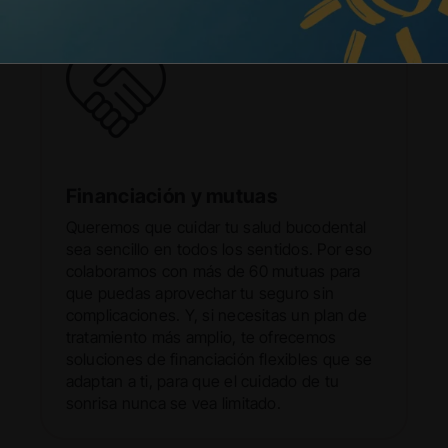
Financiación y mutuas
Queremos que cuidar tu salud bucodental
sea sencillo en todos los sentidos. Por eso
colaboramos con más de 60 mutuas para
que puedas aprovechar tu seguro sin
complicaciones. Y, si necesitas un plan de
tratamiento más amplio, te ofrecemos
soluciones de financiación flexibles que se
adaptan a ti, para que el cuidado de tu
sonrisa nunca se vea limitado.